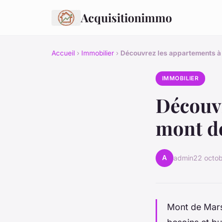
Acquisitionimmo
Accueil
›
Immobilier
›
Découvrez les appartements à 
IMMOBILIER
Découvr
mont d
A
admin
22 octo
Mont de Marsa