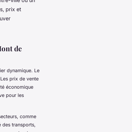
re-ville ou un
, prix et
ouver
Mont de
lier dynamique. Le
Les prix de vente
lité économique
ve pour les
 secteurs, comme
é des transports,