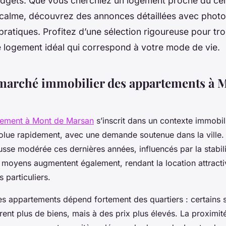
udgets. Que vous cherchiez un logement proche du cent
 calme, découvrez des annonces détaillées avec photos
pratiques. Profitez d’une sélection rigoureuse pour tr
e logement idéal qui correspond à votre mode de vie.
marché immobilier des appartements à 
tement à Mont de Marsan
s’inscrit dans un contexte immobi
olue rapidement, avec une demande soutenue dans la ville. 
sse modérée ces dernières années, influencés par la stabi
s moyens augmentent également, rendant la location attracti
s particuliers.
des appartements dépend fortement des quartiers : certains
ffrent plus de biens, mais à des prix plus élevés. La proximit