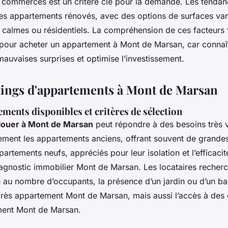
s commerces est un critère clé pour la demande. Les tenda
les appartements rénovés, avec des options de surfaces va
s calmes ou résidentiels. La compréhension de ces facteurs f
 pour acheter un appartement à Mont de Marsan, car connaîtr
mauvaises surprises et optimise l’investissement.
istings d'appartements à Mont de Marsan
ments disponibles et critères de sélection
louer à Mont de Marsan
peut répondre à des besoins très v
ement les appartements anciens, offrant souvent de grande
partements neufs, appréciés pour leur isolation et l’efficaci
iagnostic immobilier Mont de Marsan. Les locataires recher
u nombre d’occupants, la présence d’un jardin ou d’un bal
ès appartement Mont de Marsan, mais aussi l’accès à des 
ent Mont de Marsan.