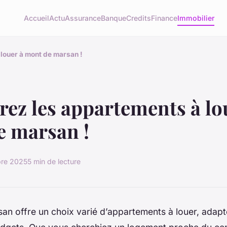
Accueil
Actu
Assurance
Banque
Credits
Finance
Immobilier
louer à mont de marsan !
ez les appartements à lo
e marsan !
bre 2025
5 min de lecture
n offre un choix varié d’appartements à louer, adapté