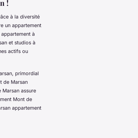
n !
âce à la diversité
tre un appartement
 appartement à
an et studios à
nes actifs ou
rsan, primordial
nt de Marsan
de Marsan assure
tement Mont de
Marsan appartement