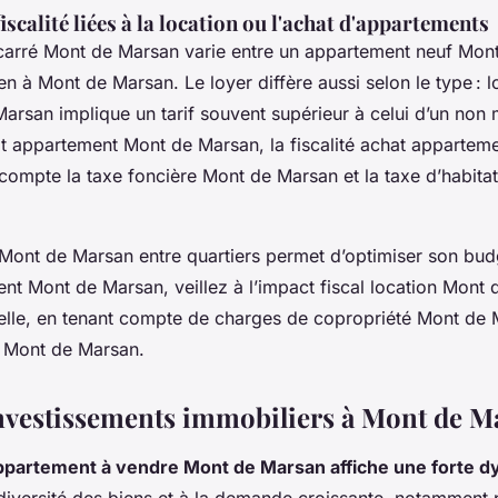
fiscalité liées à la location ou l'achat d'appartements
 carré Mont de Marsan varie entre un appartement neuf Mon
n à Mont de Marsan. Le loyer diffère aussi selon le type : 
rsan implique un tarif souvent supérieur à celui d’un non 
t appartement Mont de Marsan, la fiscalité achat appartem
ompte la taxe foncière Mont de Marsan et la taxe d’habita
ont de Marsan entre quartiers permet d’optimiser son budg
ent Mont de Marsan, veillez à l’impact fiscal location Mont 
tielle, en tenant compte de charges de copropriété Mont de
f Mont de Marsan.
investissements immobiliers à Mont de M
ppartement à vendre Mont de Marsan affiche une forte 
 diversité des biens et à la demande croissante, notamment