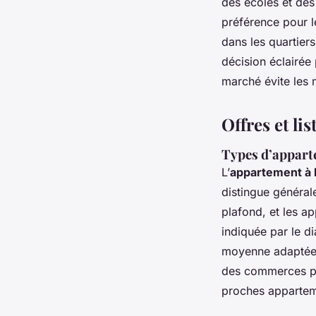
des écoles et de
préférence pour 
dans les quartier
décision éclairée
marché évite les 
Offres et l
Types d’apparte
L’
appartement à 
distingue général
plafond, et les ap
indiquée par le d
moyenne adaptée a
des commerces pr
proches appartem