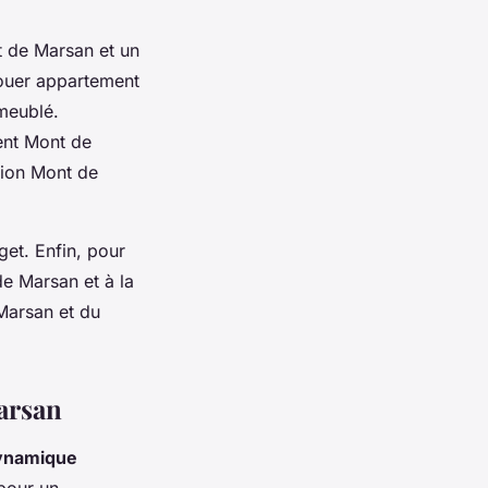
t de Marsan et un
louer appartement
meublé.
ent Mont de
tion Mont de
et. Enfin, pour
de Marsan et à la
 Marsan et du
arsan
dynamique
 pour un