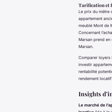
Tarification et 
Le prix du mètre
appartement ancie
meublé Mont de Ma
Concernant l’acha
Marsan prend en c
Marsan.
Comparer loyers M
investir appartem
rentabilité poten
rendement locati
Insights d’
Le marché de l’a
locative
liée à la