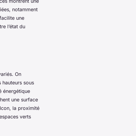
nces montrent une
riées, notamment
acilite une
e l’état du
ariés. On
s hauteurs sous
té énergétique
chent une surface
con, la proximité
espaces verts